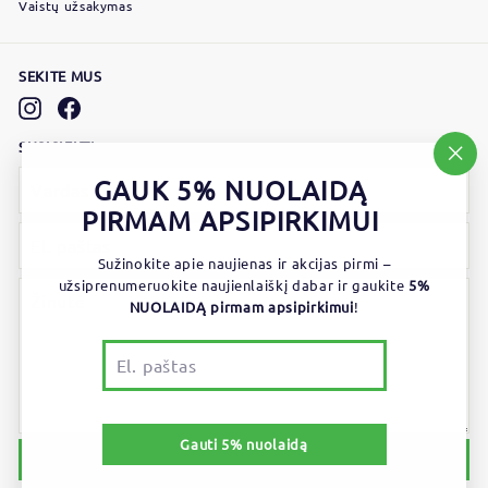
Vaistų užsakymas
SEKITE MUS
Instagram
Facebook
SUSISIEKTI
"Užd
GAUK 5% NUOLAIDĄ
(esc)
PIRMAM APSIPIRKIMUI
Sužinokite apie naujienas ir akcijas pirmi –
užsiprenumeruokite naujienlaiškį dabar ir gaukite
5%
NUOLAIDĄ pirmam apsipirkimui
!
El.
paštas
Gauti 5% nuolaidą
Siųsti