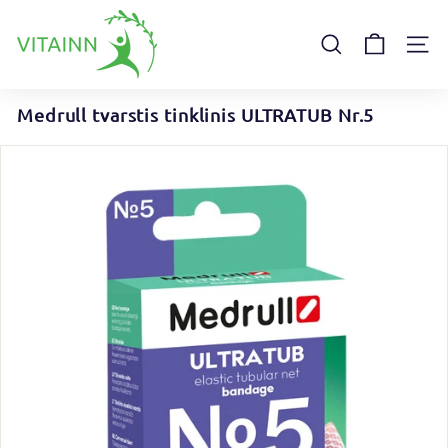
Pereiti
V
prie
I
turinio
IEŠKOTI
SVET
T
A
Medrull tvarstis tinklinis ULTRATUB Nr.5
I
N
N