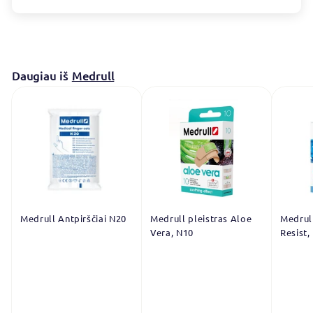
Daugiau iš
Medrull
Medrull Antpirščiai N20
Medrull pleistras Aloe
Medrul
Vera, N10
Resist,