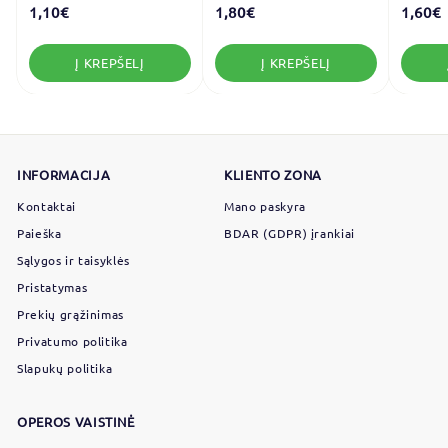
1,10€
1
1,80€
1
1,60€
,
,
,
1
8
Į KREPŠELĮ
Į KREPŠELĮ
0
0
€
€
INFORMACIJA
KLIENTO ZONA
Kontaktai
Mano paskyra
Paieška
BDAR (GDPR) įrankiai
Sąlygos ir taisyklės
Pristatymas
Prekių grąžinimas
Privatumo politika
Slapukų politika
OPEROS VAISTINĖ