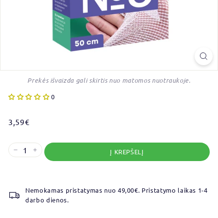
Prekės išvaizda gali skirtis nuo matomos nuotraukoje.
0
Reguliari
3,59€
3,59€
kaina
Į KREPŠELĮ
−
+
Nemokamas pristatymas nuo 49,00€. Pristatymo laikas 1-4
darbo dienos.