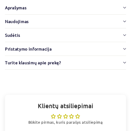
Aprašymas
Naudojimas
Sudėtis
Pristatymo informacija
Turite klausimų apie prekę?
Platintojas: SIA FORANS, “Piepilsetas”, Krustkalni,
Kekavas nov., LV-2111, Latvija
Klientų atsiliepimai
Būkite pirmas, kuris parašys atsiliepimą