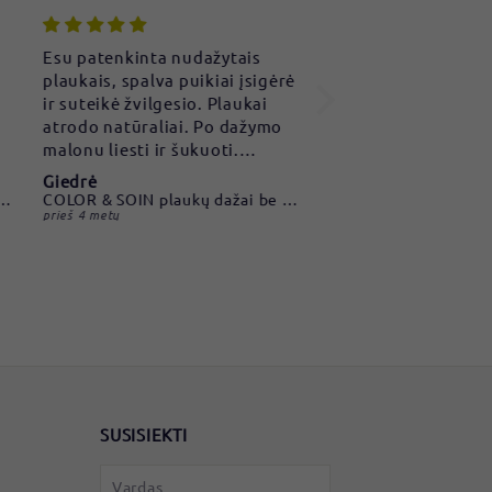
Esu patenkinta nudažytais
Labai esu dėkinga už 
plaukais, spalva puikiai įsigėrė
produktą! Vaikų mity
ir suteikė žvilgesio. Plaukai
nekokia, tai su spiru
atrodo natūraliai. Po dažymo
dozę ir baltymų, ir a
malonu liesti ir šukuoti.
rūgščių, ir geležies. 
Rekomenduoju
serga. Plius gerai, ka
Giedrė
Margarita
nes miltelių dėl skoni
COLOR & SOIN plaukų dažai be amoniako 8N Wheat Germ Blond 135 ml
prieš 4 metų
prieš 4 metų
netoleruoja.
SUSISIEKTI
k