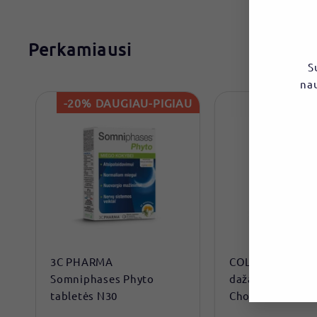
Perkamiausi
S
nau
-20% DAUGIAU-PIGIAU
-25% 
El.
pašt
3C PHARMA
COLOR & SOIN p
Somniphases Phyto
dažai be amonia
tabletės N30
Chocolate Brown