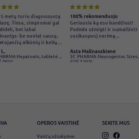
5 metų turiu diagnozuotą
100% rekomenduoju
zę. Tiesa, simptomai gal
Geriausia ką esu bandžiusi!
ideli, bet labai
Padeda užmigti ir numalšinti
antys- be nuolat sausų,
susikaupusį nerimą...
ojančių alkūnių ir kelių-
os dėl labai sausos odos
.
Asta Malinauskiene
 kulnų ir visos pėdos oda.
3C PHARMA Hepatoxin, tabletės N60
3C PHARMA Neurogenius Stress-Out, kapsulės N30
 metus
prieš 4 metų
viai odą drėkindavau
ais tepalais, nakčiai
au kompresus su
mi. Nė vieno vakaro
idavau miegot
tepus pėdų kremais. Ir
k pastoviai pleistrais
davau žaidzdas, kurios
sdavo įvairiose pėdų
e, sunku buvo vaikščioti.
ONA
OPEROS VAISTINĖ
SEKITE MUS
hepatoxin
aliu atsistebėti rezultatu:
Instagram
Faceboo
a
Vaistų užsakymas