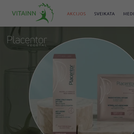
Pereiti
V
prie
AKCIJOS
SVEIKATA
MEDI
I
turinio
T
A
I
N
N