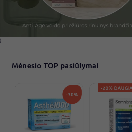
}
Mėnesio TOP pasiūlymai
-20% DAUGIA
-30%