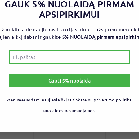
GAUK 5% NUOLAIDĄ PIRMAM
APSIPIRKIMUI
užinokite apie naujienas ir akcijas pirmi – užsiprenumeruoki
jienlaiškį dabar ir gaukite
5% NUOLAIDĄ pirmam apsipirki
+ DOVANA
-30%
as
Gauti 5% nuolaidą
Prenumeruodami naujienlaiškį sutinkate su
privatumo politika
.
Nuolaidos nesumuojamos.
laukų
FORMOLINE L112 750mg
ASTHE 1
ko 5B
antsvoriui gydyti tab.N64
rūgščių 
 135 ml
kofermen
augalinia