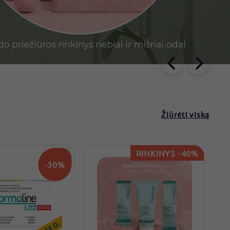
Žiūrėti viską
RINKINYS -40%
-30%