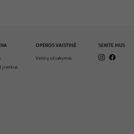
9
5
€
€
ONA
OPEROS VAISTINĖ
SEKITE MUS
Instagram
Faceboo
a
Vaistų užsakymas
įrankiai