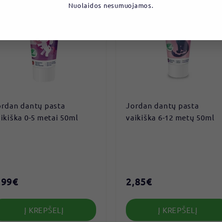
Nuolaidos nesumuojamos.
ordan dantų pasta
Jordan dantų pasta
ikiška 0-5 metai 50ml
vaikiška 6-12 metų 50ml
,99€
2
2,85€
2
,
,
9
Į KREPŠELĮ
8
Į KREPŠELĮ