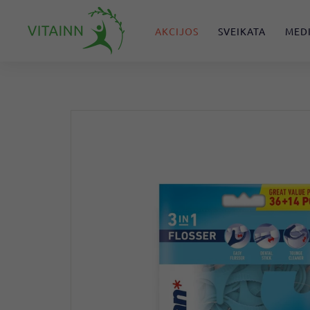
Pereiti
V
prie
AKCIJOS
SVEIKATA
MEDI
I
turinio
T
A
I
N
N