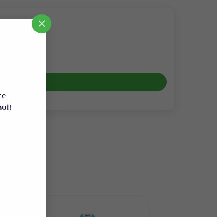
"Uždaryti
(esc)"
te
mui
!