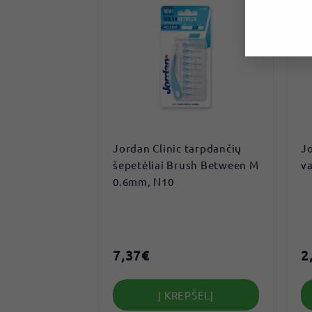
Jordan Clinic tarpdančių
J
šepetėliai Brush Between M
va
0.6mm, N10
7,37€
7
2
,
3
Į KREPŠELĮ