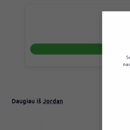
S
nau
El.
pašt
Daugiau iš
Jordan