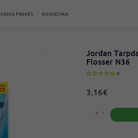
CINOS PREKĖS
KOSMETIKA
Jordan Tarpdan
Flosser N36
0
Reguliari
3,16€
3,16€
kaina
−
+