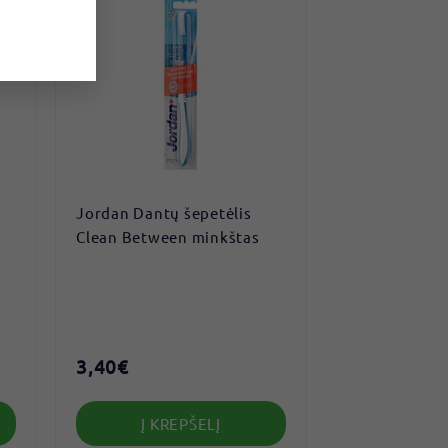
Jordan Dantų šepetėlis
Clean Between minkštas
3,40€
3
,
4
Į KREPŠELĮ