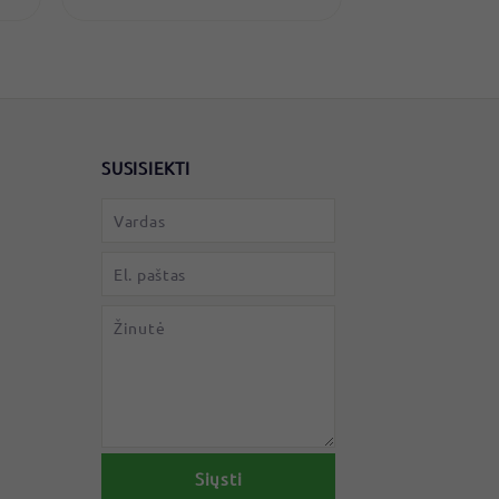
0
€
SUSISIEKTI
k
Siųsti