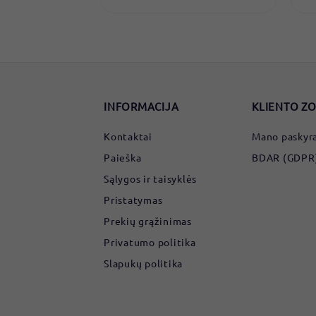
7
€
INFORMACIJA
KLIENTO Z
Kontaktai
Mano paskyr
Paieška
BDAR (GDPR) 
Sąlygos ir taisyklės
Pristatymas
Prekių grąžinimas
Privatumo politika
Slapukų politika