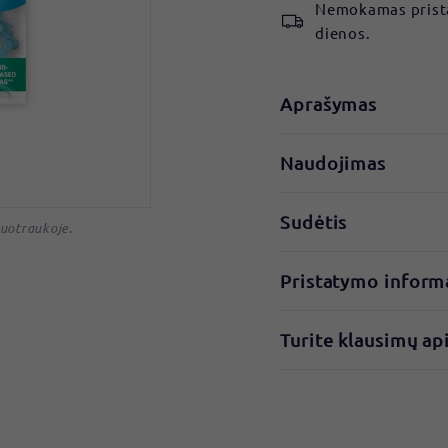
Nemokamas prista
dienos.
Aprašymas
Naudojimas
Sudėtis
nuotraukoje.
Pristatymo inform
Turite klausimų ap