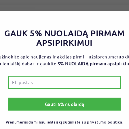
Klientų atsiliepimai
GAUK 5% NUOLAIDĄ PIRMAM
Būkite pirmas, kuris parašys atsiliepimą
APSIPIRKIMUI
Parašyti atsiliepimą
užinokite apie naujienas ir akcijas pirmi – užsiprenumeruoki
jienlaiškį dabar ir gaukite
5% NUOLAIDĄ pirmam apsipirki
as
Gauti 5% nuolaidą
Prenumeruodami naujienlaiškį sutinkate su
privatumo politika
.